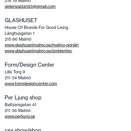
216 19 Malmö
geijersgatan53@gmail.com
GLASHUSET
House Of Brands For Good Living
Långhusgatan 1
215 86 Malmö
www.glashusetmalmo.se/malmo-porslin
www.glashusetmalmo.se/ambientec
Form/Design Center
Lilla Torg 9
211 34 Malmö
www.formdesigncenter.com
Per Ljung shop
Baltzarsgatan 41
211 36 Malmö
www.perljung.se
csa show/shop