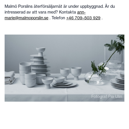
Malmö Porslins återförsäljarnät är under uppbyggnad. Är du
intresserad av att vara med? Kontakta
ann-
marie@malmoporslin.se
. Telefon
+46 709–503 929
.
Fotograf Pia Ulin