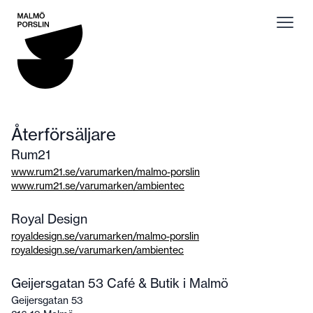
Malmö Porslin
Öppn
Återförsäljare
Rum21
www.rum21.se/varumarken/malmo-porslin
www.rum21.se/varumarken/ambientec
Royal Design
royaldesign.se/varumarken/malmo-porslin
royaldesign.se/varumarken/ambientec
Geijersgatan 53 Café & Butik i Malmö
Geijersgatan 53