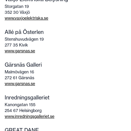
Storgatan 19
352 30 Växjö
www.vaxjoelektriska.se
Allé på Österlen
Stenshuvudvägen 19
277 35 Kivik
www.garsnas.se
Gärsnäs Galleri
Malmövägen 16
272 61 Gärsnäs
www.garsnas.se
Inredningsgalleriet
Kanongatan 155
254 67 Helsingborg
www.inredningsgalleriet.se
GREAT DANE